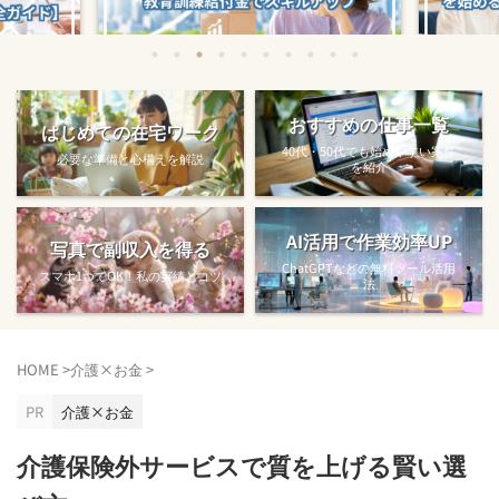
始める方法
教育訓練給付金で賢くスキルアップする
【完全ガ
おすすめの仕事一覧
はじめての在宅ワーク
方法【主婦でも使え...
40代・50代でも始めやすい案件
必要な準備と心構えを解説
を紹介
AI活用で作業効率UP
写真で副収入を得る
ChatGPTなどの無料ツール活用
スマホ1つでOK！私の実績とコツ
法
HOME
>
介護×お金
>
PR
介護×お金
介護保険外サービスで質を上げる賢い選