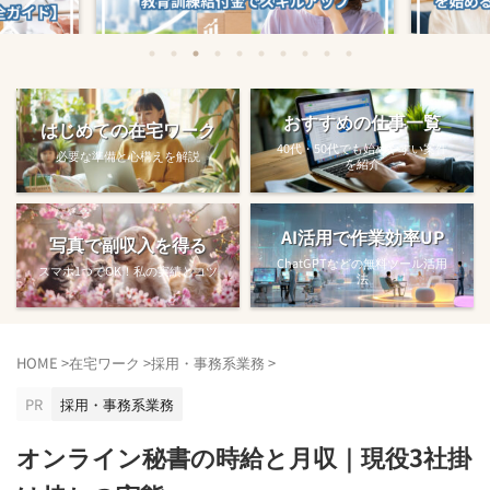
始める方法
教育訓練給付金で賢くスキルアップする
【完全ガ
おすすめの仕事一覧
はじめての在宅ワーク
方法【主婦でも使え...
40代・50代でも始めやすい案件
必要な準備と心構えを解説
を紹介
AI活用で作業効率UP
写真で副収入を得る
ChatGPTなどの無料ツール活用
スマホ1つでOK！私の実績とコツ
法
HOME
>
在宅ワーク
>
採用・事務系業務
>
PR
採用・事務系業務
オンライン秘書の時給と月収｜現役3社掛