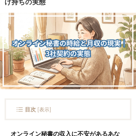
け持ちの実態
目次
[
表示
]
オンライン秘書の収入に不安があるあな