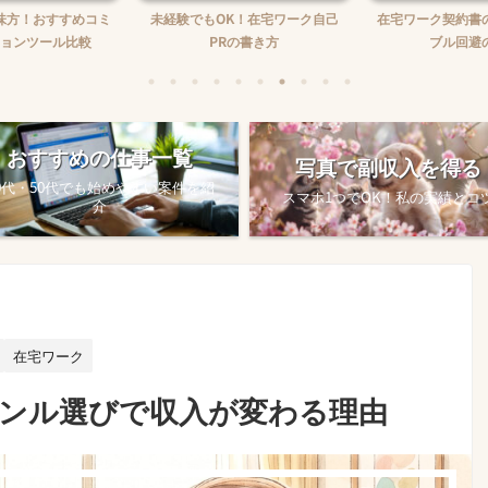
おすすめコミ
未経験でもOK！在宅ワーク自己
在宅ワーク契約書の読み
ツール比較
PRの書き方
ブル回避のコツ
おすすめの仕事一覧
写真で副収入を得る
0代・50代でも始めやすい案件を紹
スマホ1つでOK！私の実績とコ
介
在宅ワーク
ャンル選びで収入が変わる理由