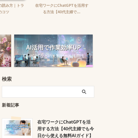
方｜トラ
在宅ワークにChatGPTを活用す
40代主婦がWebライターを
る方法【40代主婦で...
る方法【ゼロから月5万..
AI活用で作業効率UP
ツ
ChatGPTなどの無料ツール活用法
検索
新着記事
在宅ワークにChatGPTを活
用する方法【40代主婦でも今
日から使える無料AIガイド】