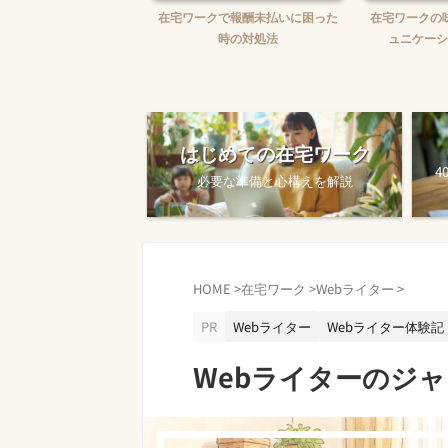
の賢い使い方と貯
在宅ワークで報酬未払いに困った
在宅ワークの味方！
め方
時の対処法
ュニケーション
はじめての在宅ワーク
4
必要な準備と心構えを解説
HOME
>
在宅ワーク
>
Webライター
>
PR
Webライター
Webライター体験記
Webライターのジ