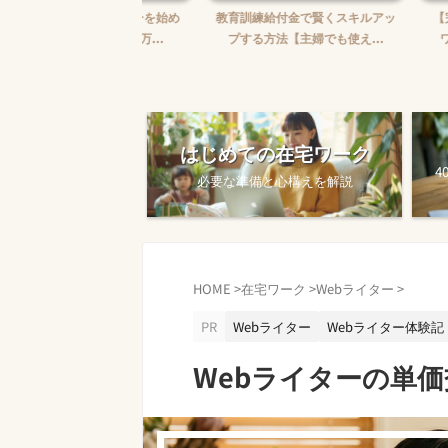
婦がWebライターを始め
教育訓練給付金で賢くスキルアッ
【完全ガイド
【ゼロから月5万...
プする方法【主婦でも使え...
ワークを始め
はじめての在宅ワーク
4
必要な準備と心構えを解説
HOME
>
在宅ワーク
>
Webライター
>
PR
Webライター
Webライター体験記
Webライターの単