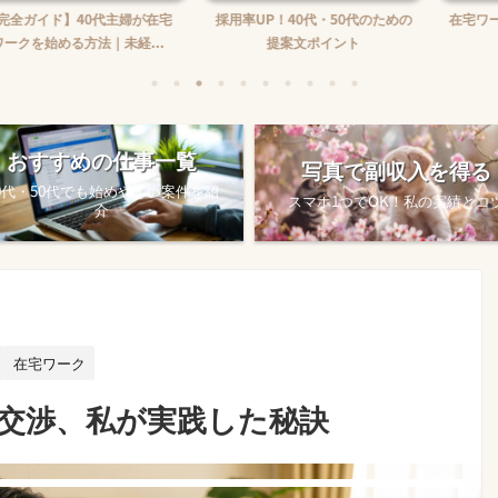
】40代主婦が在宅
採用率UP！40代・50代のための
在宅ワーク収入の
る方法｜未経...
提案文ポイント
め方
おすすめの仕事一覧
写真で副収入を得る
0代・50代でも始めやすい案件を紹
スマホ1つでOK！私の実績とコ
介
在宅ワーク
価交渉、私が実践した秘訣