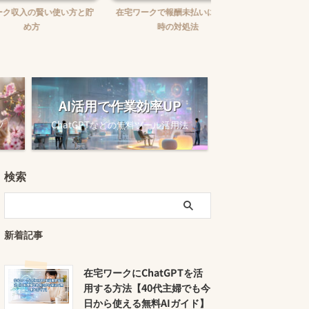
賢い使い方と貯
在宅ワークで報酬未払いに困った
在宅ワークの味方！お
時の対処法
ュニケーションツー
AI活用で作業効率UP
ツ
ChatGPTなどの無料ツール活用法
検索
新着記事
在宅ワークにChatGPTを活
用する方法【40代主婦でも今
日から使える無料AIガイド】