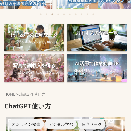
始める方法
教育訓練給付金で賢くスキルアップする
【完全ガ
おすすめの仕事一覧
はじめての在宅ワーク
方法【主婦でも使え...
40代・50代でも始めやすい案件
必要な準備と心構えを解説
を紹介
AI活用で作業効率UP
写真で副収入を得る
ChatGPTなどの無料ツール活用
スマホ1つでOK！私の実績とコツ
法
HOME
>
ChatGPT使い方
ChatGPT使い方
オンライン秘書
デジタル学習
在宅ワーク