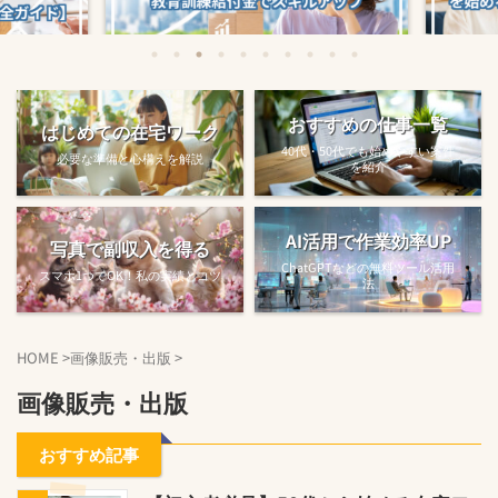
始める方法
教育訓練給付金で賢くスキルアップする
【完全ガ
おすすめの仕事一覧
はじめての在宅ワーク
方法【主婦でも使え...
40代・50代でも始めやすい案件
必要な準備と心構えを解説
を紹介
AI活用で作業効率UP
写真で副収入を得る
ChatGPTなどの無料ツール活用
スマホ1つでOK！私の実績とコツ
法
HOME
>
画像販売・出版
>
画像販売・出版
おすすめ記事