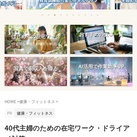
始める方法
教育訓練給付金で賢くスキルアップする
【完全ガ
おすすめの仕事一覧
はじめての在宅ワーク
方法【主婦でも使え...
40代・50代でも始めやすい案件
必要な準備と心構えを解説
を紹介
AI活用で作業効率UP
写真で副収入を得る
ChatGPTなどの無料ツール活用
スマホ1つでOK！私の実績とコツ
法
HOME
>
健康・フィットネス
>
PR
健康・フィットネス
40代主婦のための在宅ワーク・ドライア