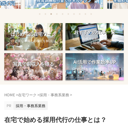
始める方法
教育訓練給付金で賢くスキルアップする
【完全ガ
おすすめの仕事一覧
はじめての在宅ワーク
方法【主婦でも使え...
40代・50代でも始めやすい案件
必要な準備と心構えを解説
を紹介
AI活用で作業効率UP
写真で副収入を得る
ChatGPTなどの無料ツール活用
スマホ1つでOK！私の実績とコツ
法
HOME
>
在宅ワーク
>
採用・事務系業務
>
PR
採用・事務系業務
在宅で始める採用代行の仕事とは？