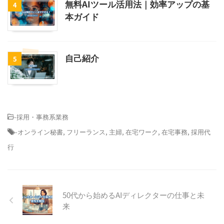
無料AIツール活用法｜効率アップの基
4
本ガイド
自己紹介
5
-
採用・事務系業務
-
オンライン秘書
,
フリーランス
,
主婦
,
在宅ワーク
,
在宅事務
,
採用代
行
50代から始めるAIディレクターの仕事と未
来