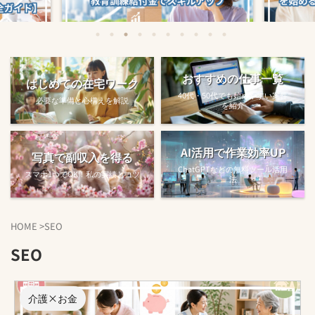
始める方法
教育訓練給付金で賢くスキルアップする
【完全ガ
おすすめの仕事一覧
はじめての在宅ワーク
方法【主婦でも使え...
40代・50代でも始めやすい案件
必要な準備と心構えを解説
を紹介
AI活用で作業効率UP
写真で副収入を得る
ChatGPTなどの無料ツール活用
スマホ1つでOK！私の実績とコツ
法
HOME
>
SEO
SEO
介護×お金