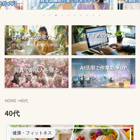
始める方法
教育訓練給付金で賢くスキルアップする
【完全ガ
おすすめの仕事一覧
はじめての在宅ワーク
方法【主婦でも使え...
40代・50代でも始めやすい案件
必要な準備と心構えを解説
を紹介
AI活用で作業効率UP
写真で副収入を得る
ChatGPTなどの無料ツール活用
スマホ1つでOK！私の実績とコツ
法
HOME
>
40代
40代
健康・フィットネス