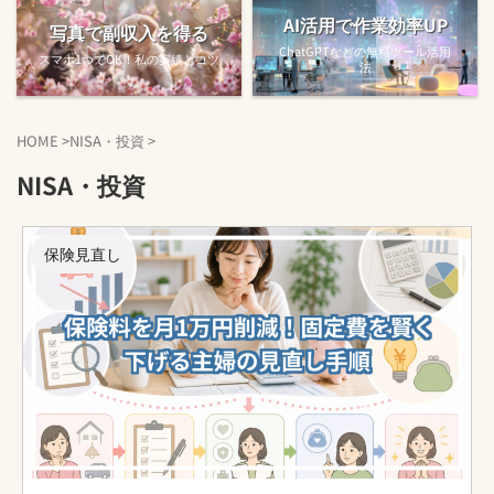
AI活用で作業効率UP
写真で副収入を得る
ChatGPTなどの無料ツール活用
スマホ1つでOK！私の実績とコツ
法
HOME
>
NISA・投資
>
NISA・投資
保険見直し