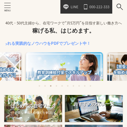
LINE
000-222-333
40代・50代主婦から、在宅ワークで“月5万円”を目指す新しい働き方へ
稼げる私、はじめます。
践的なノウハウをPDFでプレゼント中！
始める方法
教育訓練給付金で賢くスキルアップする
【完全ガ
おすすめの仕事一覧
はじめての在宅ワーク
方法【主婦でも使え...
40代・50代でも始めやすい案件
必要な準備と心構えを解説
を紹介