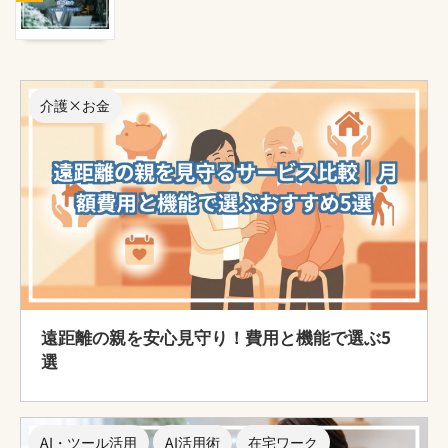
介護×お金
遠距離の親を安心見守り！費用と機能で選ぶ5
選
AI・ツール活用
AI活用術
在宅ワーク