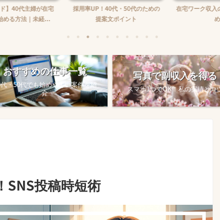
】40代主婦が在宅
採用率UP！40代・50代のための
在宅ワーク収入の
る方法｜未経...
提案文ポイント
め方
おすすめの仕事一覧
写真で副収入を得る
0代・50代でも始めやすい案件を紹
スマホ1つでOK！私の実績とコ
介
！SNS投稿時短術