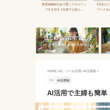
婦がWebライターを始め
教育訓練給付金で賢くスキルアッ
【完全ガイド
【ゼロから月5万...
プする方法【主婦でも使え...
ワークを始め
はじめての在宅ワーク
4
必要な準備と心構えを解説
HOME
>
AI・ツール活用
>
AI活用術
>
PR
AI活用術
AI活用で主婦も簡単