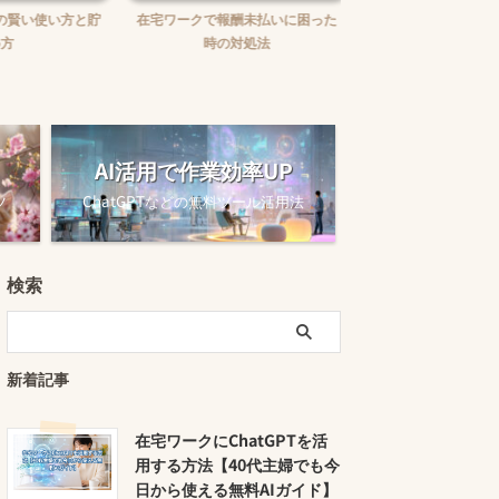
賢い使い方と貯
在宅ワークで報酬未払いに困った
在宅ワークの味方！お
時の対処法
ュニケーションツー
AI活用で作業効率UP
ツ
ChatGPTなどの無料ツール活用法
検索
新着記事
在宅ワークにChatGPTを活
用する方法【40代主婦でも今
日から使える無料AIガイド】