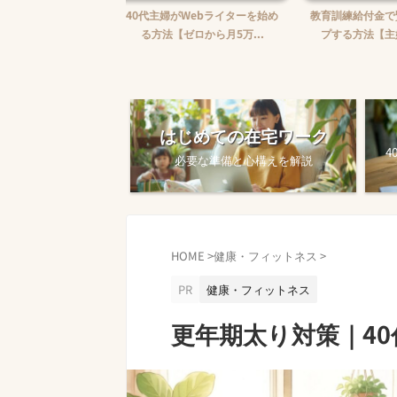
婦がWebライターを始め
教育訓練給付金で賢くスキルアッ
【完全ガイド
【ゼロから月5万...
プする方法【主婦でも使え...
ワークを始め
はじめての在宅ワーク
4
必要な準備と心構えを解説
HOME
>
健康・フィットネス
>
PR
健康・フィットネス
更年期太り対策｜4