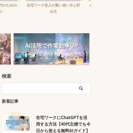
賢い使い方と貯
在宅ワークで報酬未払いに困った
在宅ワークの味方！お
時の対処法
ュニケーションツー
AI活用で作業効率UP
ツ
ChatGPTなどの無料ツール活用法
検索
新着記事
在宅ワークにChatGPTを活
用する方法【40代主婦でも今
日から使える無料AIガイド】