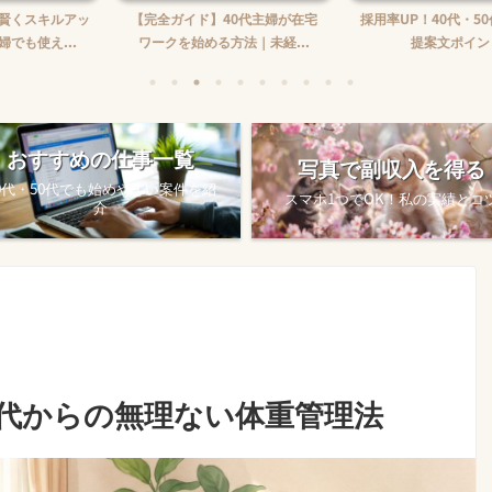
】40代主婦が在宅
採用率UP！40代・50代のための
在宅ワーク収入の
る方法｜未経...
提案文ポイント
め方
おすすめの仕事一覧
写真で副収入を得る
0代・50代でも始めやすい案件を紹
スマホ1つでOK！私の実績とコ
介
0代からの無理ない体重管理法