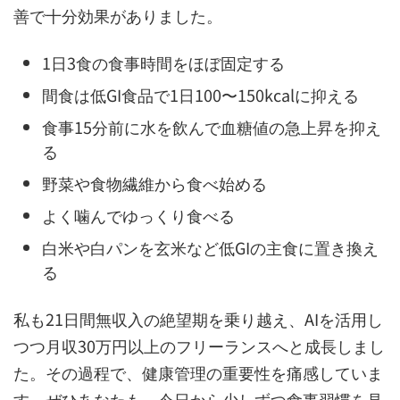
善で十分効果がありました。
1日3食の食事時間をほぼ固定する
間食は低GI食品で1日100〜150kcalに抑える
食事15分前に水を飲んで血糖値の急上昇を抑え
る
野菜や食物繊維から食べ始める
よく噛んでゆっくり食べる
白米や白パンを玄米など低GIの主食に置き換え
る
私も21日間無収入の絶望期を乗り越え、AIを活用し
つつ月収30万円以上のフリーランスへと成長しまし
た。その過程で、健康管理の重要性を痛感していま
す。ぜひあなたも、今日から少しずつ食事習慣を見