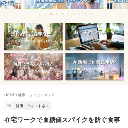
始める方法
教育訓練給付金で賢くスキルアップする
【完全ガ
おすすめの仕事一覧
はじめての在宅ワーク
方法【主婦でも使え...
40代・50代でも始めやすい案件
必要な準備と心構えを解説
を紹介
AI活用で作業効率UP
写真で副収入を得る
ChatGPTなどの無料ツール活用
スマホ1つでOK！私の実績とコツ
法
HOME
>
健康・フィットネス
>
PR
健康・フィットネス
在宅ワークで血糖値スパイクを防ぐ食事