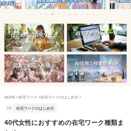
始める方法
教育訓練給付金で賢くスキルアップする
【完全ガ
おすすめの仕事一覧
はじめての在宅ワーク
方法【主婦でも使え...
40代・50代でも始めやすい案件
必要な準備と心構えを解説
を紹介
AI活用で作業効率UP
写真で副収入を得る
ChatGPTなどの無料ツール活用
スマホ1つでOK！私の実績とコツ
法
HOME
>
在宅ワーク
>
在宅ワークのはじめ方
>
PR
在宅ワークのはじめ方
40代女性におすすめの在宅ワーク種類ま