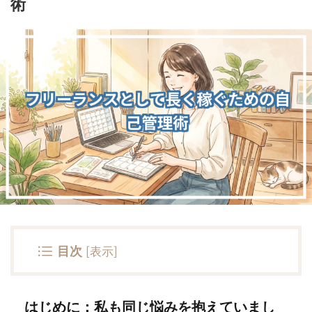
術
目次
[
表示
]
はじめに：私も同じ悩みを抱えていまし