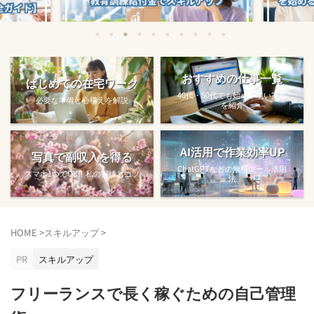
始める方法
教育訓練給付金で賢くスキルアップする
【完全ガ
おすすめの仕事一覧
はじめての在宅ワーク
方法【主婦でも使え...
40代・50代でも始めやすい案件
必要な準備と心構えを解説
を紹介
AI活用で作業効率UP
写真で副収入を得る
ChatGPTなどの無料ツール活用
スマホ1つでOK！私の実績とコツ
法
HOME
>
スキルアップ
>
PR
スキルアップ
フリーランスで長く稼ぐための自己管理