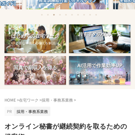
始める方法
教育訓練給付金で賢くスキルアップする
【完全ガ
おすすめの仕事一覧
はじめての在宅ワーク
方法【主婦でも使え...
40代・50代でも始めやすい案件
必要な準備と心構えを解説
を紹介
AI活用で作業効率UP
写真で副収入を得る
ChatGPTなどの無料ツール活用
スマホ1つでOK！私の実績とコツ
法
HOME
>
在宅ワーク
>
採用・事務系業務
>
PR
採用・事務系業務
オンライン秘書が継続契約を取るための