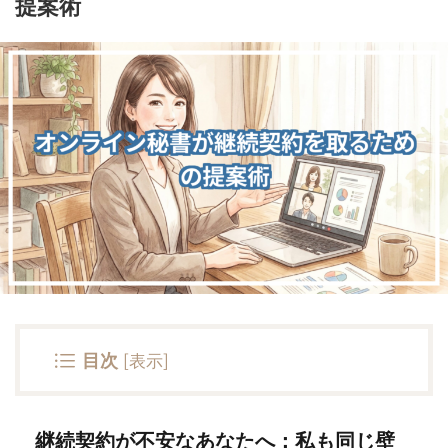
提案術
目次
[
表示
]
継続契約が不安なあなたへ：私も同じ壁